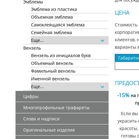
Эмблемы
Эмблема из пластика
ЦЕНА
Объемная эмблема
Стоимость 
Самоклеящаяся эмблема
корпоратив
Семейная эмблема
клиентов, 
Еще...
варианты в
Вензель
Вензель из инициалов букв
Габаритн
Объемный вензель
Фамильный вензель
Именной вензель
ПРЕДОС
Еще...
-15%
на 
Цифры
п
Многопрофильные трафареты
Если вы
Слова и надписи
украсить 
красоты,
Оригинальные изделия
готовы 