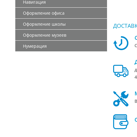
Навигация
Оформление офиса
Оформление школы
ДОСТАВК
Оформление музеев
С
Нумерация
д
4
В