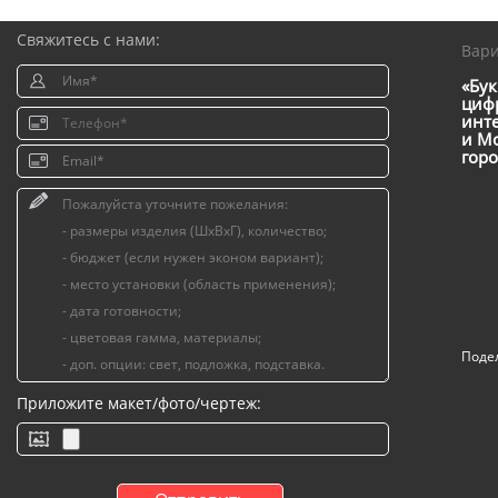
Свяжитесь с нами:
Вар
«Бук
цифр
инт
и Мо
горо
Поде
Приложите макет/фото/чертеж: