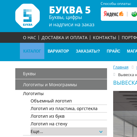
Способы оплаты:
БУКВА 5
Буквы, цифры
и надписи на заказ
О НАС
ДОСТАВКА И ОПЛАТА
КОНТАКТЫ
ПОРТ
КАТАЛОГ
ВАРИАТОР
ЗАКАЗАТЬ!?
ПРАЙС
МАГ
Главная
Буквы
Вывеска 
ВЫВЕСК
Логотипы и Монограммы
Логотипы
Объемный логотип
Логотип из пластика, оргстекла
Логотип из букв
Логотип на стену
Еще...