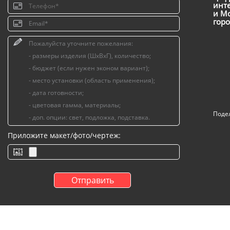
инт
и Мо
горо
Поде
Приложите макет/фото/чертеж: