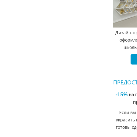
Дизайн-п
оформле
школь
ПРЕДОС
-15%
на 
п
Если вы
украсить 
готовы сд