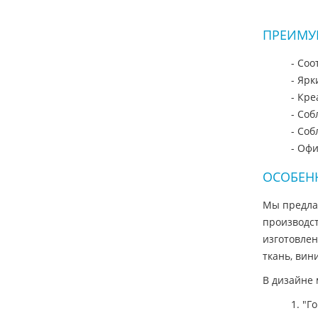
ПРЕИМУ
- Со
- Яр
- Кр
- Со
- Со
- Офи
ОСОБЕН
Мы предла
производс
изготовлен
ткань, вин
В дизайне 
1. "