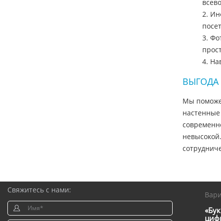
всев
2. И
посе
3. Ф
прос
4. Н
ВЫГОДА 
Мы поможе
настенные 
современно
невысокой.
сотрудниче
Свяжитесь с нами:
Вар
«Бук
цифр