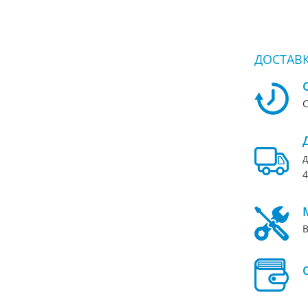
ДОСТАВК
С
д
4
В