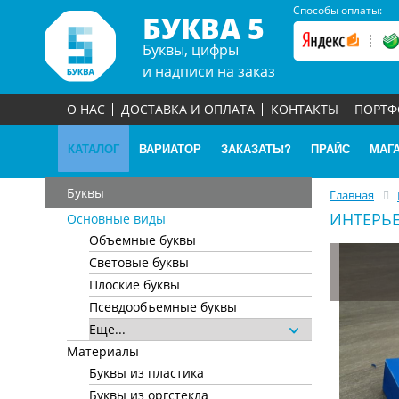
Способы оплаты:
БУКВА 5
Буквы, цифры
и надписи на заказ
О НАС
ДОСТАВКА И ОПЛАТА
КОНТАКТЫ
ПОРТ
КАТАЛОГ
ВАРИАТОР
ЗАКАЗАТЬ!?
ПРАЙС
МАГ
Буквы
Главная
ИНТЕРЬ
Основные виды
Объемные буквы
Световые буквы
Плоские буквы
Псевдообъемные буквы
Еще...
Материалы
Буквы из пластика
Буквы из оргстекла