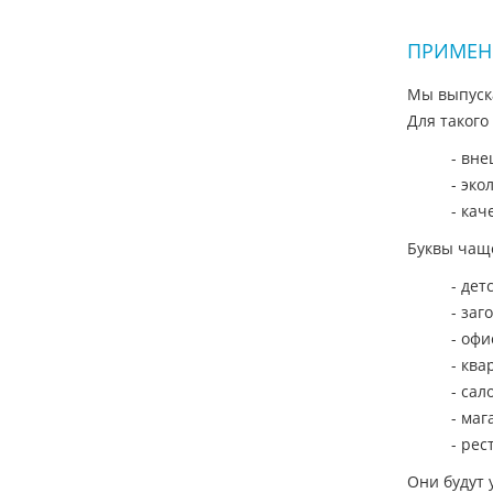
ПРИМЕН
Мы выпуск
Для такого
- вне
- эко
- кач
Буквы чащ
- дет
- заг
- оф
- ква
- сал
- маг
- рес
Они будут 