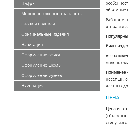
особенност
Цифры
объемных и
Многопрофильные трафареты
Работаем н
Слова и надписи
отправки з
Оригинальные изделия
Популярны
Навигация
Виды изде
Оформление офиса
Ассортиме
маленькие,
Оформление школы
Применен
Оформление музеев
ресепшн, с
Нумерация
частных до
ЦЕНА
Цена изго
(объемные 
стену, изг