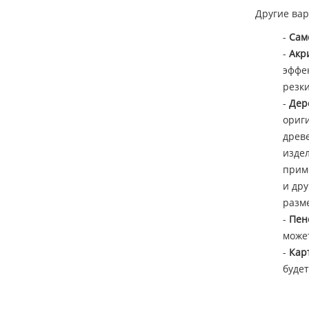
Другие ва
-
Сам
-
Акр
эффе
резки
-
Дер
ориги
древ
издел
прим
и дру
разме
-
Пен
может
-
Кар
буде