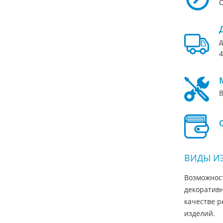
С
д
4
В
ВИДЫ И
Возможнос
декоративн
качестве р
изделий.