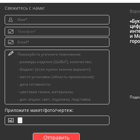
Свяжитесь с нами:
Вар
«Бук
цифр
инт
и Мо
горо
Поде
Приложите макет/фото/чертеж: