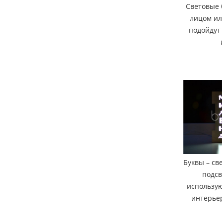
Световые 
лицом ил
подойдут
Буквы – св
подсв
использу
интерьер