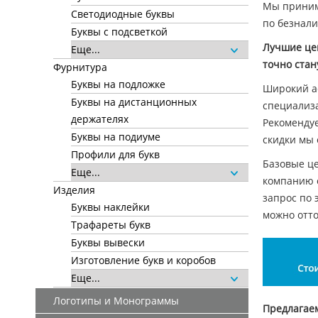
Мы принима
Светодиодные буквы
по безнали
Буквы с подсветкой
Лучшие це
Еще...
точно стан
Фурнитура
Буквы на подложке
Широкий а
Буквы на дистанционных
специализа
держателях
Рекомендуе
Буквы на подиуме
скидки мы
Профили для букв
Базовые це
Еще...
компанию с
Изделия
запрос по 
Буквы наклейки
можно отто
Трафареты букв
Буквы вывески
Изготовление букв и коробов
Еще...
Логотипы и Монограммы
Предлагаем