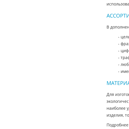
использова
АССОРТ
В дополнен
- цел
- фра
- ци
- тра
- люб
- им
МАТЕРИ
Для изгот
экологичес
наиболее у
изделия, т
Подробнее