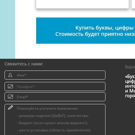
Свяжитесь с нами:
Вар
«Бук
цифр
инт
и Мо
горо