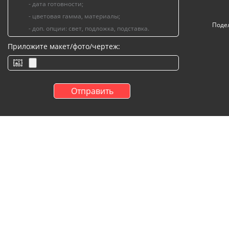
Поде
Приложите макет/фото/чертеж: