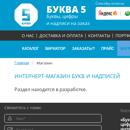
Способы оплаты:
БУКВА 5
Буквы, цифры
и надписи на заказ
О НАС
ДОСТАВКА И ОПЛАТА
КОНТАКТЫ
ПОРТ
КАТАЛОГ
ВАРИАТОР
ЗАКАЗАТЬ!?
ПРАЙС
МАГ
Главная
Магазин
ИНТЕРНЕРТ-МАГАЗИН БУКВ И НАДПИСЕЙ
Раздел находится в разработке.
Свяжитесь с нами:
Вар
«Бук
цифр
инт