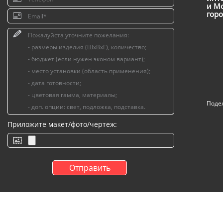
и Мо
горо
Поде
Приложите макет/фото/чертеж: