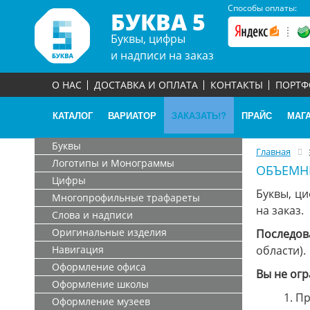
Способы оплаты:
БУКВА 5
Буквы, цифры
и надписи на заказ
О НАС
ДОСТАВКА И ОПЛАТА
КОНТАКТЫ
ПОРТ
КАТАЛОГ
ВАРИАТОР
ЗАКАЗАТЬ!?
ПРАЙС
МАГ
Буквы
Главная
Логотипы и Монограммы
ОБЪЕМНЫ
Цифры
Буквы, ц
Многопрофильные трафареты
на заказ.
Слова и надписи
Оригинальные изделия
Последов
Навигация
области).
Оформление офиса
Вы не огр
Оформление школы
1. П
Оформление музеев