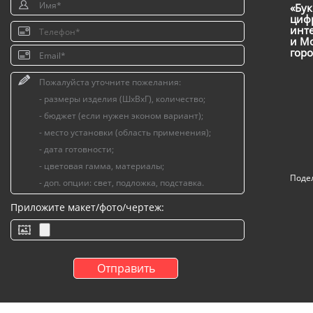
«Бук
цифр
инт
и Мо
горо
Поде
Приложите макет/фото/чертеж: