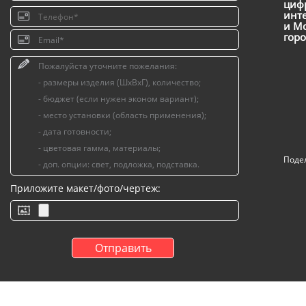
цифр
инт
и Мо
горо
Поде
Приложите макет/фото/чертеж: