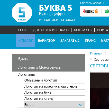
Способы оплаты:
БУКВА 5
Буквы, цифры
и надписи на заказ
О НАС
ДОСТАВКА И ОПЛАТА
КОНТАКТЫ
ПОРТ
КАТАЛОГ
ВАРИАТОР
ЗАКАЗАТЬ!?
ПРАЙС
МАГ
Главная
Буквы
Световые
СВЕТОВ
Логотипы и Монограммы
Логотипы
Объемный логотип
Логотип из пластика, оргстекла
Логотип из букв
Логотип на стену
Еще...