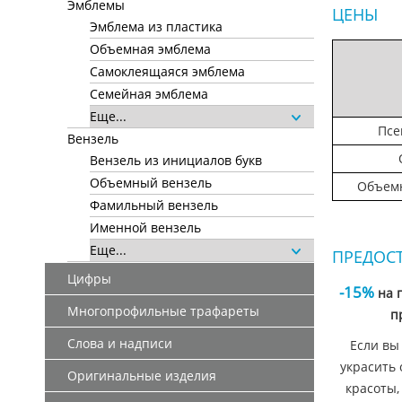
Эмблемы
ЦЕНЫ
Эмблема из пластика
Объемная эмблема
Самоклеящаяся эмблема
Семейная эмблема
Еще...
Псе
Вензель
Вензель из инициалов букв
Объемный вензель
Объемн
Фамильный вензель
Именной вензель
Еще...
ПРЕДОС
Цифры
-15%
на 
Многопрофильные трафареты
п
Слова и надписи
Если вы
украсить 
Оригинальные изделия
красоты,