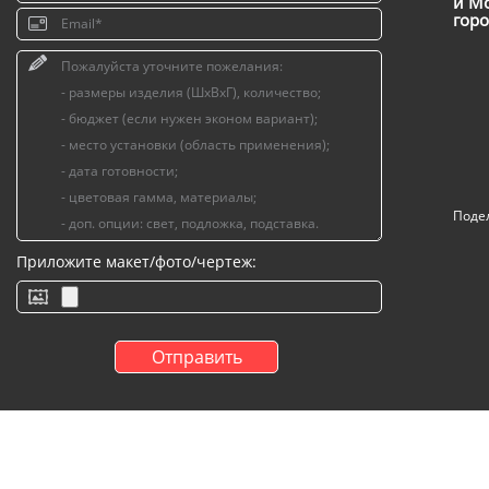
и Мо
горо
Поде
Приложите макет/фото/чертеж: