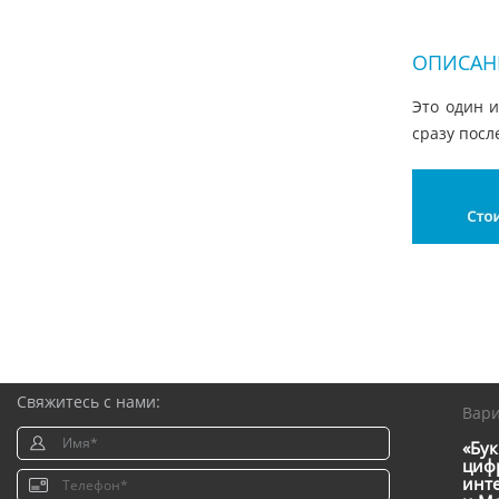
ОПИСАН
Это один 
сразу посл
Свяжитесь с нами:
Вар
«Бук
цифр
инт