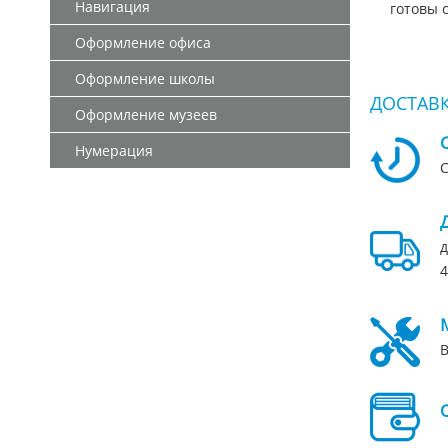
Навигация
готовы 
Оформление офиса
Оформление школы
ДОСТАВК
Оформление музеев
Нумерация
С
д
4
В