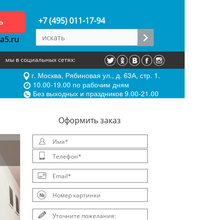
ь
+7 (495) 011-17-94
a5.ru
мы в социальных сетях:
г. Москва, Рябиновая ул., д. 63А, стр. 1.
10.00-19.00 по рабочим дням
Без выходных и праздников 9.00-21.00
Oформить заказ