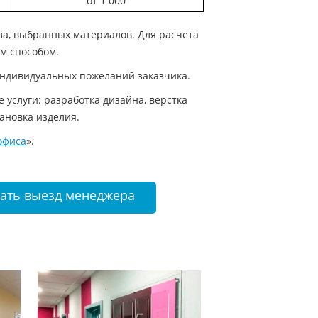
от 1 000
аза, выбранных материалов. Для расчета
м способом.
 индивидуальных пожеланий заказчика.
услуги: разработка дизайна, верстка
тановка изделия.
офиса
».
зать выезд менеджера