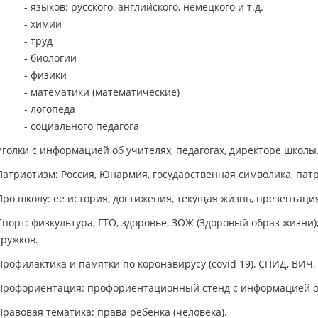
- языков: русского, английского, немецкого и т.д.
- химии
- труд
- биологии
- физики
- математики (математические)
- логопеда
- социального педагога
Уголки с информацией об учителях, педагогах, директоре школы
Патриотизм: Россия, Юнармия, государственная символика, пат
Про школу: ее история, достижения, текущая жизнь, презентация
Спорт: физкультура, ГТО, здоровье, ЗОЖ (Здоровый образ жизни
кружков.
Профилактика и памятки по коронавирусу (covid 19), СПИД, ВИЧ,
Профориентация: профориентационный стенд с информацией о
Правовая тематика: права ребенка (человека).