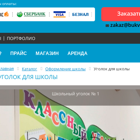
 оплаты:
Заказат
zakaz@bukv
Ы
ПОРТФОЛИО
?
ПРАЙС
МАГАЗИН
АРЕНДА
Главная
Каталог
Оформление школы
Уголок для школы
УГОЛОК ДЛЯ ШКОЛЫ
Школьный уголок № 1