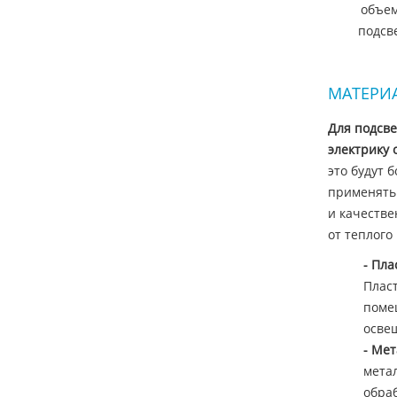
объе
подсве
МАТЕРИ
Для подсве
электрику 
это будут 
применять 
и качестве
от теплого
- Пл
Пласт
поме
осве
- Ме
метал
обра