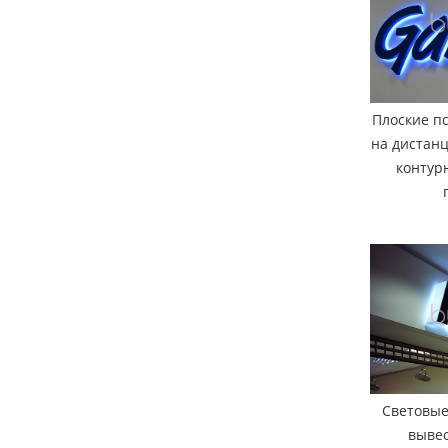
Плоские п
на дистан
контур
Световые
вывес