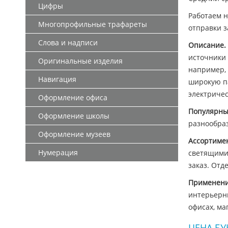
Цифры
Работаем н
Многопрофильные трафареты
отправки з
Слова и надписи
Описание.
источники 
Оригинальные изделия
например, 
Навигация
широкую па
электричес
Оформление офиса
Популярны
Оформление школы
разнообра
Оформление музеев
Ассортиме
Нумерация
светящимис
заказ. Отд
Применен
интерьерны
офисах, ма
ЦЕНА БУ