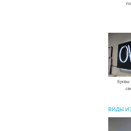
по
Буквы 
св
ВИДЫ И