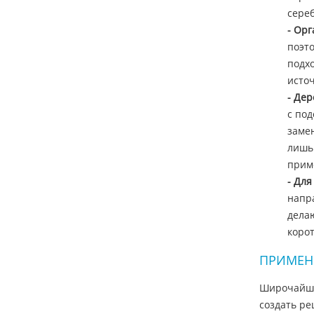
сере
- Ор
поэт
подхо
исто
- Де
с под
заме
лишь 
прим
- Дл
напр
делаю
коро
ПРИМЕН
Широчайший
создать ре