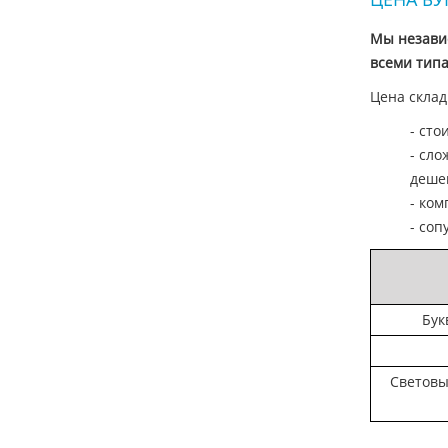
Мы независ
всеми типа
Цена склад
- сто
- сл
дешев
- ком
- соп
Бук
Световы