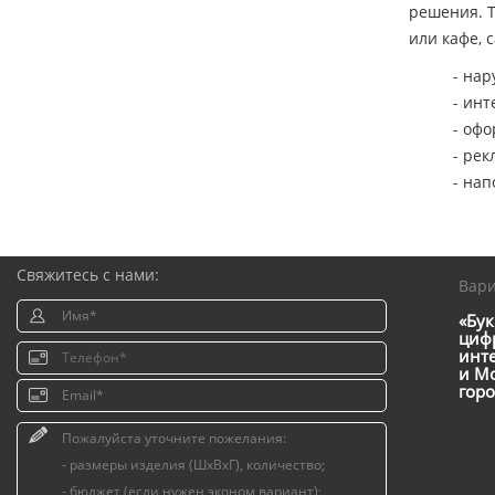
решения. Т
или кафе, 
- на
- ин
- оф
- ре
- на
Свяжитесь с нами:
Вар
«Бук
цифр
инт
и Мо
горо