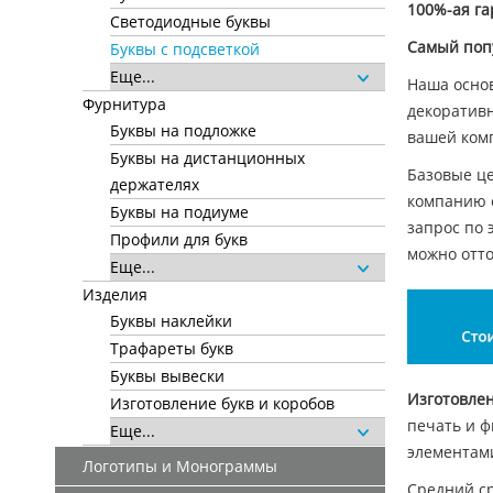
100%-ая га
Светодиодные буквы
Самый поп
Буквы с подсветкой
Еще...
Наша осно
Фурнитура
декоративн
Буквы на подложке
вашей комп
Буквы на дистанционных
Базовые це
держателях
компанию с
Буквы на подиуме
запрос по 
Профили для букв
можно отто
Еще...
Изделия
Буквы наклейки
Трафареты букв
Буквы вывески
Изготовлен
Изготовление букв и коробов
печать и ф
Еще...
элементами
Логотипы и Монограммы
Средний ср