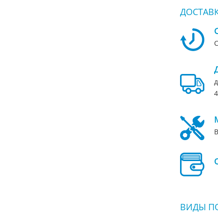
ДОСТАВК
С
д
4
В
ВИДЫ П