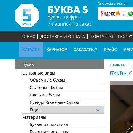
Способы оплаты:
БУКВА 5
Буквы, цифры
и надписи на заказ
О НАС
ДОСТАВКА И ОПЛАТА
КОНТАКТЫ
ПОРТ
КАТАЛОГ
ВАРИАТОР
ЗАКАЗАТЬ!?
ПРАЙС
МАГ
Буквы
Главная
БУКВЫ 
Основные виды
Объемные буквы
Световые буквы
Плоские буквы
Псевдообъемные буквы
Еще...
Материалы
Буквы из пластика
Буквы из оргстекла