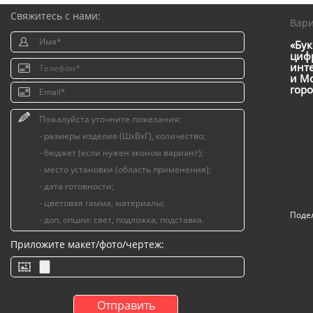
Свяжитесь с нами:
Вар
«Бук
цифр
инт
и Мо
горо
Поде
Приложите макет/фото/чертеж: