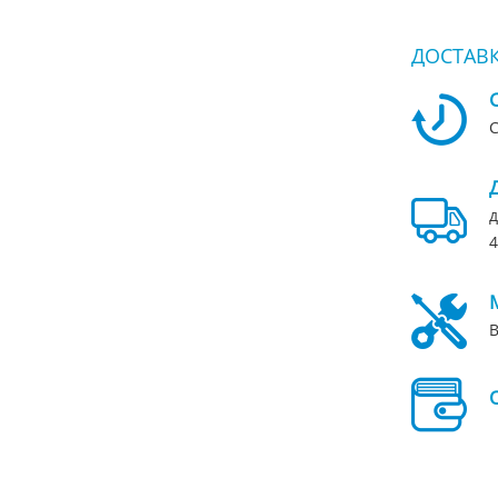
ДОСТАВК
С
д
4
В