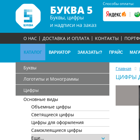
Способы оплаты:
БУКВА 5
Буквы, цифры
и надписи на заказ
О НАС
ДОСТАВКА И ОПЛАТА
КОНТАКТЫ
ПОРТ
КАТАЛОГ
ВАРИАТОР
ЗАКАЗАТЬ!?
ПРАЙС
МАГ
Буквы
Главная
ЦИФРЫ 
Логотипы и Монограммы
Цифры
Основные виды
Объемные цифры
Светящиеся цифры
Цифры для оформления
Самоклеящиеся цифры
Еще...