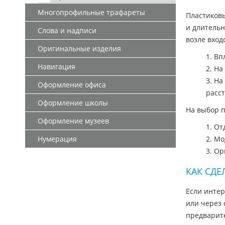
Многопрофильные трафареты
Пластиков
и длительн
Слова и надписи
возле вход
Оригинальные изделия
1. В
Навигация
2. Н
3. Н
Оформление офиса
расс
Оформление школы
На выбор п
Оформление музеев
1. О
Нумерация
2. М
3. О
КАК СДЕ
Если интер
или через
предварите