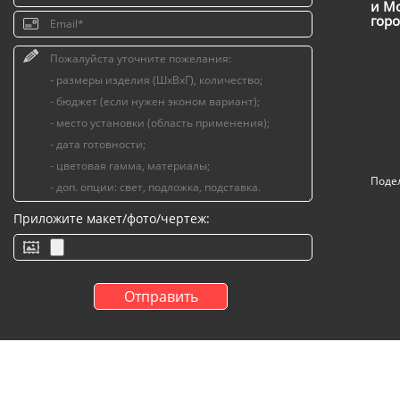
и Мо
горо
Поде
Приложите макет/фото/чертеж: