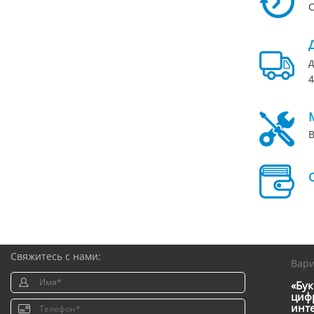
С
д
4
В
Свяжитесь с нами:
Вар
«Бук
цифр
инт