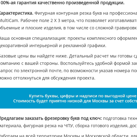
100%-ая гарантия качественно произведенной продукции.
Характеристика.
Фигурная контурная резка букв на профессион
MultiCam. Рабочее поле 2 Х 3 метра, что позволяет изготавлив
объемные и плоские изделия, в том числе со сложной гравировк
Наша основная специализация: проекты комплексного оформл
декоративной интерьерной и рекламной графики.
Базовые цены вы найдете ниже. Детальный расчет мы готовы с
компанию с вашей стороны. Воспользуйтесь удобной формой зак
запрос по электронной почте, по возможности указав номера п
можно оттолкнуться для обсуждения проекта.
Предлагаем заказать фрезеровку букв под ключ:
подготовка тех
материала, фигурная резка на ЧПУ, сборка готового изделия, до
Работаем на всей территории Москвы и Московской области, дл