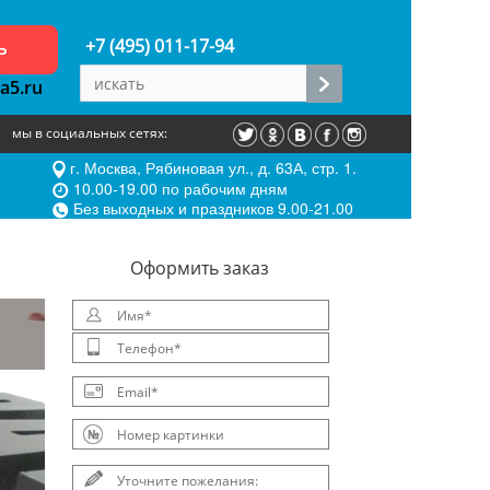
ь
+7 (495) 011-17-94
a5.ru
мы в социальных сетях:
г. Москва, Рябиновая ул., д. 63А, стр. 1.
10.00-19.00 по рабочим дням
Без выходных и праздников 9.00-21.00
Oформить заказ