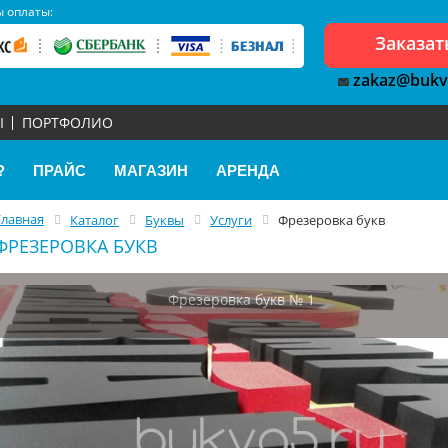
 оплаты:
Заказат
zakaz@bukv
Ы
ПОРТФОЛИО
?
ПРАЙС
МАГАЗИН
АРЕНДА
Главная
Каталог
Буквы
Услуги
Фрезеровка букв
ФРЕЗЕРОВКА БУКВ
Фрезеровка букв № 1