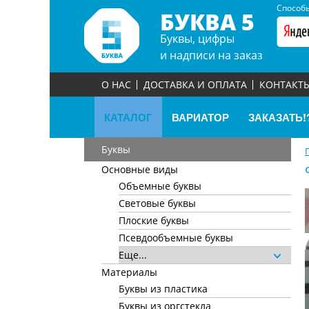
Способы
БУКВА 5
Буквы, цифры
и надписи на заказ
О НАС
ДОСТАВКА И ОПЛАТА
КОНТАКТ
КАТАЛОГ
ВАРИАТОР
ЗАКАЗАТЬ!
Буквы
Основные виды
Объемные буквы
Световые буквы
Плоские буквы
Псевдообъемные буквы
Еще...
Материалы
Буквы из пластика
Буквы из оргстекла