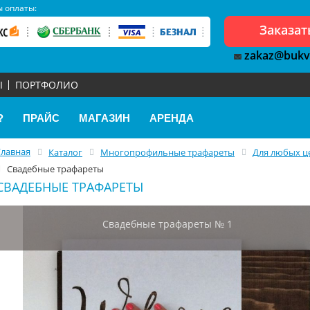
 оплаты:
Заказат
zakaz@bukv
Ы
ПОРТФОЛИО
?
ПРАЙС
МАГАЗИН
АРЕНДА
Главная
Каталог
Многопрофильные трафареты
Для любых ц
Свадебные трафареты
СВАДЕБНЫЕ ТРАФАРЕТЫ
Свадебные трафареты № 1