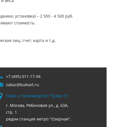
 и веса.
ники, установка) – 2 500 - 4 500 руб.
ивают стоимость.
ких лиц: счет, карта и т.д.
+7 (495) 011-17-94
zakaz@bukva5.ru
Офис и производство "Буква 5":
г. Москва, Рябиновая ул., д. 63А,
стр. 1
рядом станция метро "Озерная".