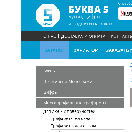
Способы
БУКВА 5
Буквы, цифры
и надписи на заказ
О НАС
ДОСТАВКА И ОПЛАТА
КОНТАКТ
КАТАЛОГ
ВАРИАТОР
ЗАКАЗАТЬ!
Буквы
Логотипы и Монограммы
Цифры
Многопрофильные трафареты
Для любых поверхностей
Трафареты на окна
Трафареты для стекла