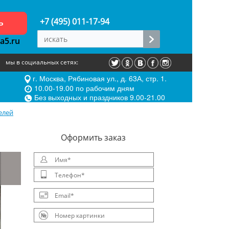
ь
+7 (495) 011-17-94
a5.ru
мы в социальных сетях:
г. Москва, Рябиновая ул., д. 63А, стр. 1.
10.00-19.00 по рабочим дням
Без выходных и праздников 9.00-21.00
елей
Oформить заказ