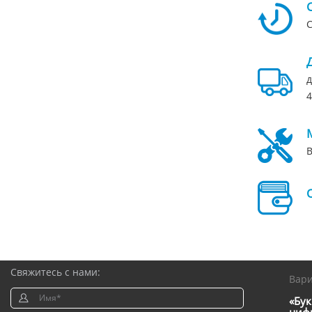
С
д
4
В
Свяжитесь с нами:
Вар
«Бук
цифр