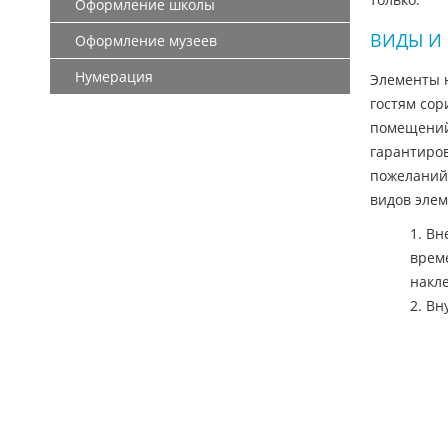
Оформление школы
ВИДЫ И
Оформление музеев
Нумерация
Элементы 
гостям сор
помещений.
гарантиров
пожеланий 
видов элем
1. Вн
врем
накл
2. В