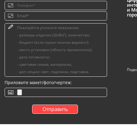
инт
и Мо
горо
Поде
Приложите макет/фото/чертеж: