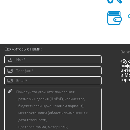
Свяжитесь с нами:
Вар
«Бук
цифр
инт
и Мо
горо