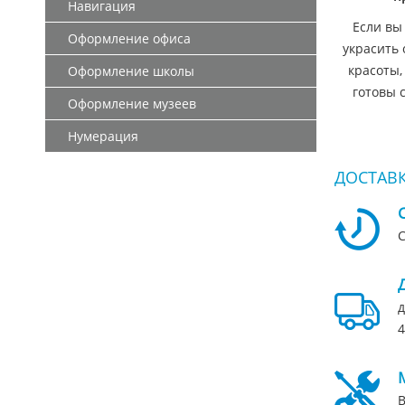
Навигация
Если вы
Оформление офиса
украсить 
красоты,
Оформление школы
готовы 
Оформление музеев
Нумерация
ДОСТАВК
С
д
4
В