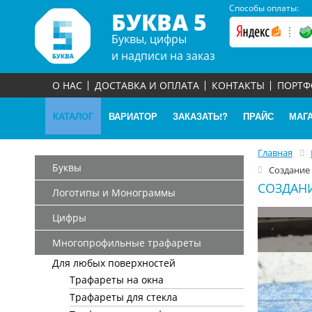
Способы оплаты:
БУКВА 5
Буквы, цифры
и надписи на заказ
О НАС
ДОСТАВКА И ОПЛАТА
КОНТАКТЫ
ПОРТ
КАТАЛОГ
ВАРИАТОР
ЗАКАЗАТЬ!?
ПРАЙС
МАГ
Главная
Буквы
Создание
СОЗДАН
Логотипы и Монограммы
Цифры
Многопрофильные трафареты
Для любых поверхностей
Трафареты на окна
Трафареты для стекла