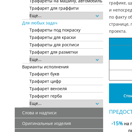
Трафареты на машину, автомобиль
графике, ш
Трафарет для граффити
и непосред
Еще...
по факту о
Для любых задач
странице, 
Трафареты под покраску
проекта.
Трафареты для краски
Трафареты для росписи
Трафарет для разметки
Еще...
Варианты исполнения
Трафарет букв
Трафарет цифр
Трафарет вензеля
Трафарет герба
Еще...
ПРЕДОС
Слова и надписи
-15%
Оригинальные изделия
на 
п