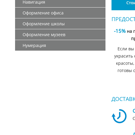
Навигация
Оформление офиса
ПРЕДОС
Оформление школы
-15%
на 
Оформление музеев
п
Нумерация
Если вы
украсить 
красоты,
готовы 
ДОСТАВК
С