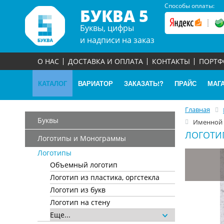
Способы оплаты:
БУКВА 5
Буквы, цифры
и надписи на заказ
О НАС
ДОСТАВКА И ОПЛАТА
КОНТАКТЫ
ПОРТ
КАТАЛОГ
ВАРИАТОР
ЗАКАЗАТЬ!?
ПРАЙС
МАГ
Главная
Буквы
Именной 
ЛОГОТИ
Логотипы и Монограммы
Логотипы
Объемный логотип
Логотип из пластика, оргстекла
Логотип из букв
Логотип на стену
Еще...