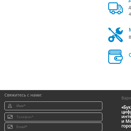
д
4
В
Свяжитесь с нами:
Вар
«Бук
цифр
инт
и Мо
горо