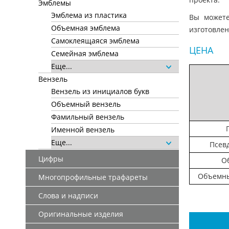
Эмблемы
Эмблема из пластика
Вы можете
Объемная эмблема
изготовлен
Самоклеящаяся эмблема
ЦЕНА
Семейная эмблема
Еще...
Вензель
Вензель из инициалов букв
Объемный вензель
Фамильный вензель
Именной вензель
Еще...
Псев
Цифры
О
Объемны
Многопрофильные трафареты
Слова и надписи
Оригинальные изделия