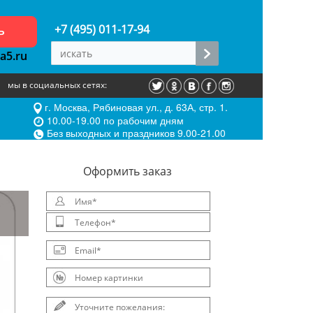
ь
+7 (495) 011-17-94
a5.ru
мы в социальных сетях:
г. Москва, Рябиновая ул., д. 63А, стр. 1.
10.00-19.00 по рабочим дням
Без выходных и праздников 9.00-21.00
Oформить заказ