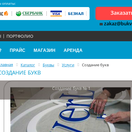
 оплаты:
Заказат
zakaz@bukv
Ы
ПОРТФОЛИО
?
ПРАЙС
МАГАЗИН
АРЕНДА
Главная
Каталог
Буквы
Услуги
Создание букв
СОЗДАНИЕ БУКВ
Создание букв № 1