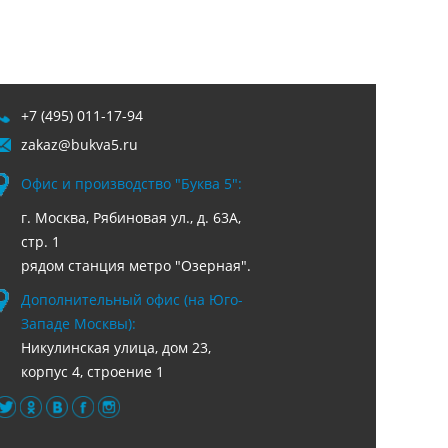
+7 (495) 011-17-94
zakaz@bukva5.ru
Офис и производство "Буква 5":
г. Москва, Рябиновая ул., д. 63А,
стр. 1
рядом станция метро "Озерная".
Дополнительный офис (на Юго-
Западе Москвы):
Никулинская улица, дом 23,
корпус 4, строение 1