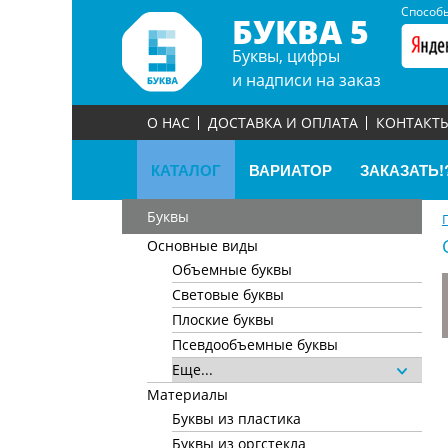
Способы
БУКВА 5
Буквы, цифры
и надписи на заказ
О НАС
ДОСТАВКА И ОПЛАТА
КОНТАКТ
КАТАЛОГ
ВАРИАТОР
ЗАКАЗАТЬ!
Буквы
Основные виды
Объемные буквы
Световые буквы
Плоские буквы
Псевдообъемные буквы
Еще...
Материалы
Буквы из пластика
Буквы из оргстекла