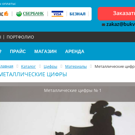
 оплаты:
Заказат
zakaz@bukv
Ы
ПОРТФОЛИО
?
ПРАЙС
МАГАЗИН
АРЕНДА
Главная
Каталог
Цифры
Материалы
Металлические циф
МЕТАЛЛИЧЕСКИЕ ЦИФРЫ
Металлические цифры № 1