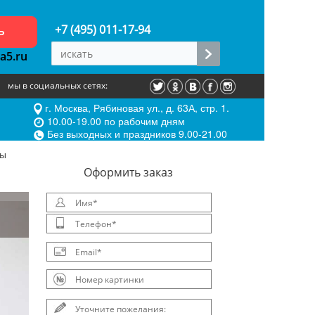
ь
+7 (495) 011-17-94
a5.ru
мы в социальных сетях:
г. Москва, Рябиновая ул., д. 63А, стр. 1.
10.00-19.00 по рабочим дням
Без выходных и праздников 9.00-21.00
ры
Oформить заказ