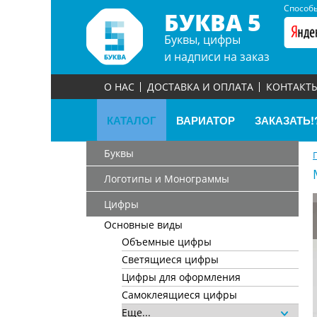
Способы
БУКВА 5
Буквы, цифры
и надписи на заказ
О НАС
ДОСТАВКА И ОПЛАТА
КОНТАКТ
КАТАЛОГ
ВАРИАТОР
ЗАКАЗАТЬ!
Буквы
Логотипы и Монограммы
Цифры
Основные виды
Объемные цифры
Светящиеся цифры
Цифры для оформления
Самоклеящиеся цифры
Еще...