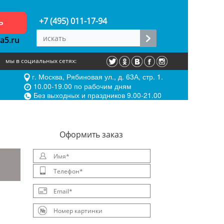
ь
+7 (495) 011-17-94
a5.ru
мы в социальных сетях:
г. Москва, Рябиновая ул., д. 63А, стр. 1.
10.00-19.00 по рабочим дням
Без выходных и праздников 9.00-21.00
Oформить заказ