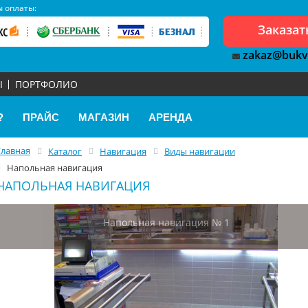
 оплаты:
Заказат
zakaz@bukv
Ы
ПОРТФОЛИО
?
ПРАЙС
МАГАЗИН
АРЕНДА
Главная
Каталог
Навигация
Виды навигации
Напольная навигация
НАПОЛЬНАЯ НАВИГАЦИЯ
Напольная навигация № 1