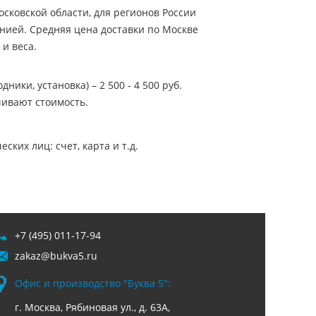
сковской области, для регионов России
нией. Средняя цена доставки по Москве
 и веса.
ники, установка) – 2 500 - 4 500 руб.
ивают стоимость.
ких лиц: счет, карта и т.д.
+7 (495) 011-17-94
zakaz@bukva5.ru
Офис и производство "Буква 5":
г. Москва, Рябиновая ул., д. 63А,