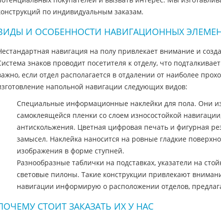
конструкций по индивидуальным заказам.
ВИДЫ И ОСОБЕННОСТИ НАВИГАЦИОННЫХ ЭЛЕМЕ
Нестандартная навигация на полу привлекает внимание и созд
Система знаков проводит посетителя к отделу, что подталкивае
важно, если отдел располагается в отдалении от наиболее про
изготовление напольной навигации следующих видов:
Специальные информационные наклейки для пола. Они из
самоклеящейся пленки со слоем износостойкой навигации
антискольжения. Цветная цифровая печать и фигурная ре
замысел. Наклейка наносится на ровные гладкие поверхн
изображения в форме ступней.
Разнообразные таблички на подставках, указатели на стой
световые пилоны. Такие конструкции привлекают внимани
навигации информирую о расположении отделов, предлага
ПОЧЕМУ СТОИТ ЗАКАЗАТЬ ИХ У НАС