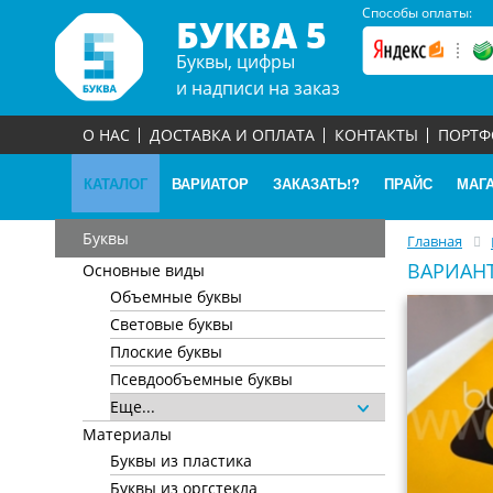
Способы оплаты:
БУКВА 5
Буквы, цифры
и надписи на заказ
О НАС
ДОСТАВКА И ОПЛАТА
КОНТАКТЫ
ПОРТ
КАТАЛОГ
ВАРИАТОР
ЗАКАЗАТЬ!?
ПРАЙС
МАГ
Буквы
Главная
ВАРИАН
Основные виды
Объемные буквы
Световые буквы
Плоские буквы
Псевдообъемные буквы
Еще...
Материалы
Буквы из пластика
Буквы из оргстекла