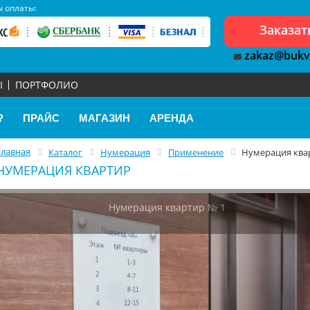
 оплаты:
Заказат
zakaz@bukv
Ы
ПОРТФОЛИО
?
ПРАЙС
МАГАЗИН
АРЕНДА
Главная
Каталог
Нумерация
Применение
Нумерация ква
НУМЕРАЦИЯ КВАРТИР
Нумерация квартир № 1