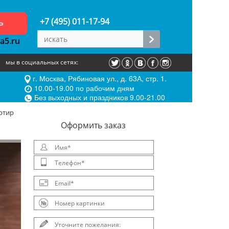
ь
+7 (495) 011-17-94
a5.ru
мы в социальных сетях:
г. Москва, Рябиновая ул., д. 63А, стр. 1.
10.00-19.00 по рабочим дням
Без выходных и праздников 9.00-21.00
ртир
Oформить заказ