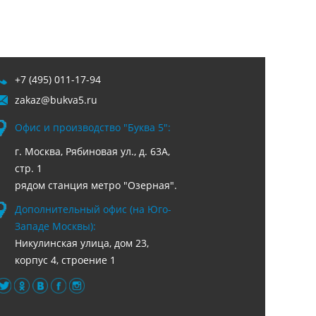
+7 (495) 011-17-94
zakaz@bukva5.ru
Офис и производство "Буква 5":
г. Москва, Рябиновая ул., д. 63А,
стр. 1
рядом станция метро "Озерная".
Дополнительный офис (на Юго-
Западе Москвы):
Никулинская улица, дом 23,
корпус 4, строение 1