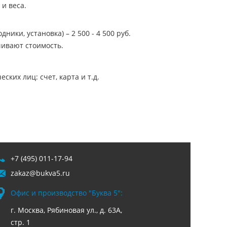
 и веса.
ники, установка) – 2 500 - 4 500 руб.
ивают стоимость.
ких лиц: счет, карта и т.д.
+7 (495) 011-17-94
zakaz@bukva5.ru
Офис и производство "Буква 5":
г. Москва, Рябиновая ул., д. 63А,
стр. 1