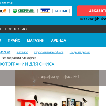
 оплаты:
Заказат
zakaz@bukv
Ы
ПОРТФОЛИО
?
ПРАЙС
МАГАЗИН
АРЕНДА
Главная
Каталог
Оформление офиса
Виды изделий
Фотографии для офиса
ФОТОГРАФИИ ДЛЯ ОФИСА
Фотографии для офиса № 1