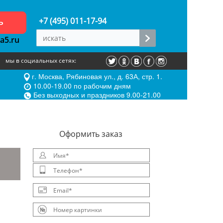
ь
+7 (495) 011-17-94
a5.ru
мы в социальных сетях:
г. Москва, Рябиновая ул., д. 63А, стр. 1.
10.00-19.00 по рабочим дням
Без выходных и праздников 9.00-21.00
Oформить заказ