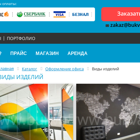
 оплаты:
Заказат
zakaz@bukv
Ы
ПОРТФОЛИО
?
ПРАЙС
МАГАЗИН
АРЕНДА
Главная
Каталог
Оформление офиса
Виды изделий
ВИДЫ ИЗДЕЛИЙ