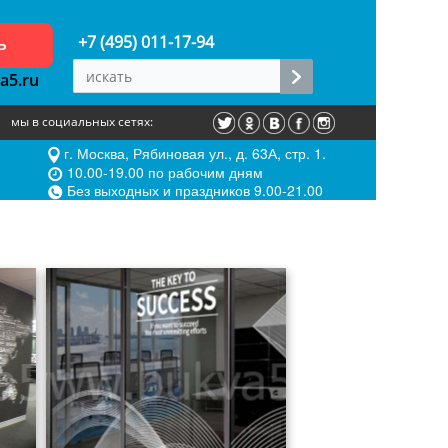
ь
+7 (495) 011-17-94
a5.ru
мы в социальных сетях:
г. Москва, Рябиновая ул., д. 63А, стр. 1.
10.00-19.00 по рабочим дням
Без выходных и праздников 9.00-21.00