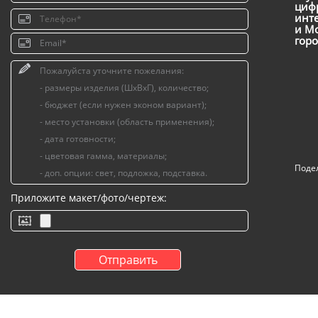
цифр
инт
и Мо
горо
Поде
Приложите макет/фото/чертеж: