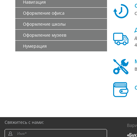
Навигация
Оформление офиса
С
Оформление школы
Оформление музеев
д
4
Нумерация
В
Свяжитесь с нами:
Вар
«Бук