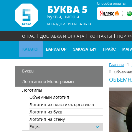
Способы оплаты:
БУКВА 5
Буквы, цифры
и надписи на заказ
О НАС
ДОСТАВКА И ОПЛАТА
КОНТАКТЫ
ПОРТ
КАТАЛОГ
ВАРИАТОР
ЗАКАЗАТЬ!?
ПРАЙС
МАГ
Главная
Буквы
Объемная
ОБЪЕМН
Логотипы и Монограммы
Логотипы
Объемный логотип
Логотип из пластика, оргстекла
Логотип из букв
Логотип на стену
Еще...