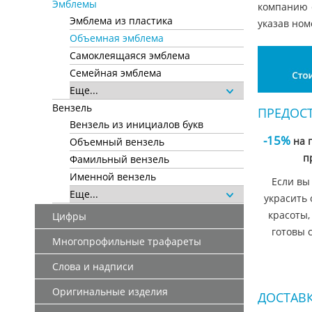
Эмблемы
компанию с
Эмблема из пластика
указав ном
Объемная эмблема
Самоклеящаяся эмблема
Семейная эмблема
Еще...
Вензель
ПРЕДОС
Вензель из инициалов букв
-15%
на 
Объемный вензель
п
Фамильный вензель
Именной вензель
Если вы
Еще...
украсить 
красоты,
Цифры
готовы 
Многопрофильные трафареты
Слова и надписи
Оригинальные изделия
ДОСТАВК